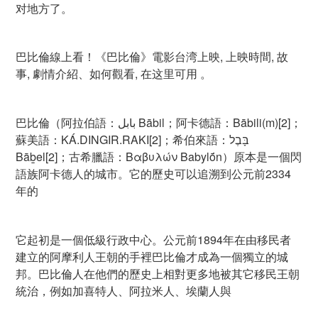
对地方了。
巴比倫線上看！《巴比倫》電影台湾上映, 上映時間, 故
事, 劇情介紹、如何觀看, 在这里可用 。
巴比倫（阿拉伯語：بابل‎ Bābil；阿卡德語：Bābili(m)[2]；
蘇美語：KÁ.DINGIR.RAKI[2]；希伯來語：בָּבֶל‎
Bāḇel[2]；古希臘語：Βαβυλών Babylṓn）原本是一個閃
語族阿卡德人的城市。它的歷史可以追溯到公元前2334
年的
它起初是一個低級行政中心。公元前1894年在由移民者
建立的阿摩利人王朝的手裡巴比倫才成為一個獨立的城
邦。巴比倫人在他們的歷史上相對更多地被其它移民王朝
統治，例如加喜特人、阿拉米人、埃蘭人與