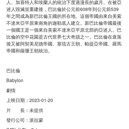
人、加喜特人和埃蘭人的統治下度過漫長的歲月。在被亞
述人毀滅並重建後，巴比倫於公元前608年到公元前539
年之間成為新巴比倫王國的所在地。這個帝國由來自美索
不達米亞平原東南角的迦勒底人建立。新巴比倫帝國最後
一個國王是一個來自美索不達米亞平原北部的亞述人。巴
比倫的空中花園是古代世界七大奇蹟之一。巴比倫在衰落
後又被阿契美尼德帝國、塞琉古王朝、帕提亞帝國、羅馬
帝國和薩珊王朝統治。
巴比倫
Babylon
劇情
上映日期：2023-01-20
片 長：未提供
發行公司：派拉蒙