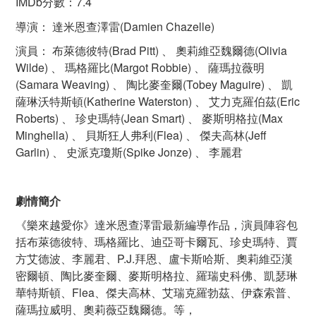
IMDb分數：7.4
導演： 達米恩查澤雷(Damien Chazelle)
演員： 布萊德彼特(Brad Pitt) 、 奧莉維亞魏爾德(Olivia
Wilde) 、 瑪格羅比(Margot Robbie) 、 薩瑪拉薇明
(Samara Weaving) 、 陶比麥奎爾(Tobey Maguire) 、 凱
薩琳沃特斯頓(Katherine Waterston) 、 艾力克羅伯茲(Eric
Roberts) 、 珍史瑪特(Jean Smart) 、 麥斯明格拉(Max
Minghella) 、 貝斯狂人弗利(Flea) 、 傑夫高林(Jeff
Garlin) 、 史派克瓊斯(Spike Jonze) 、 李麗君
劇情簡介
《樂來越愛你》達米恩查澤雷最新編導作品，演員陣容包
括布萊德彼特、瑪格羅比、迪亞哥卡爾瓦、珍史瑪特、賈
方艾德波、李麗君、P.J.拜恩、盧卡斯哈斯、奧莉維亞漢
密爾頓、陶比麥奎爾、麥斯明格拉、羅瑞史科佛、凱瑟琳
華特斯頓、Flea、傑夫高林、艾瑞克羅勃茲、伊森索普、
薩瑪拉威明、奧莉薇亞魏爾德。等，