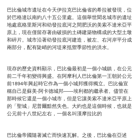
巴比倫城市遺址在今天伊拉克巴比倫省的希拉被發現，位
於巴格達以南約八十五公里處。這個舉世聞名城市的遺址
地處底格里斯河和幼發拉底河之間肥沃的美索不達米亞平
原上，現在僅留存著由破損的土磚建築物構成的大型土墩
和碎片。城市沿著幼發拉底河建造，被左、右河岸平分成
兩部分，配有陡峭的河堤來抵禦季節性的洪水。
現存的歷史資料顯示，巴比倫最初是一個小城鎮，在公元
前二千年初變得興盛。在阿摩利人巴比倫第一王朝於公元
前1894年興起時它作為一個小城邦獲得獨立。巴比倫宣
稱自己是蘇美-阿卡德城邦——埃利都的繼承者。儘管在
那時候它還是一個小城市，但是它讓美索不達米亞平原上
的「聖城」尼普爾黯然失色。大約也是這個時候，也就是
公元前十八世紀左右，一個名叫漢摩拉比的
巴比倫帝國隨著滅亡而快速瓦解。之後，巴比倫在亞述