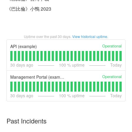
《巴比倫》小鴨 2023
Uptime over the past
30
days.
View historical uptime.
Operational
API (example)
30
days ago
100
% uptime
Today
Operational
Management Portal (example)
30
days ago
100
% uptime
Today
Past Incidents