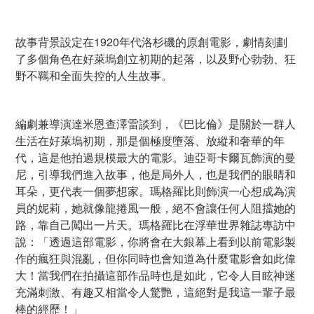
故事背景設定在1920年代洛杉磯的原創電影，劇情刻劃
了多個角色在好萊塢創立初期的起落，以及野心勃勃、狂
野不羈和全面失控的人生故事。
編劇兼導演達米恩查澤雷談到，《巴比倫》是關於一群人
生活在好萊塢初期，那是個極度墮落、放縱和奢華的年
代，這是他拍過規模最大的電影。迪亞哥卡爾瓦飾演的曼
尼，引導我們進入故事，他是局外人，也是我們的眼睛和
耳朵，更代表一個夢想家。瑪格羅比則飾演一心想成為演
員的妮莉，她就像龍捲風一般，絕不會讓任何人阻擋她的
路，靠自己闖出一片天。瑪格羅比在浮華世界雜誌專訪中
說：「透過這部電影，你將會在大銀幕上看到以前電影製
作的瘋狂與混亂，但你同時也會知道為什麼電影會如此偉
大！當我們在拍攝這部作品時也是如此，它令人目眩神迷
充滿刺激、有趣又相當令人驚艷，這絕對是我這一輩子最
棒的經歷！」